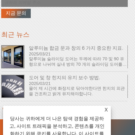
최근 뉴스
알루미늄 합금 문과 창의 6 가지 중요한 지표.
2025/03/21
알루미늄 슬라이딩 도어는 두께에 따라 70 및 90 유
하
형으로 나뉘며 실내 방의 70 개의 슬라이딩 도어를
사용할 수 있습니다. 여기 숫자는 숫자를 나타냅니다
...
도어 및 창 힌지의 유지 보수 방법.
2025/03/21
는
물이 제 시간에 화장지로 닦아야한다면 힌지의 외관
을 건조하고 밝게 유지해야합니다.
X
당사는 귀하에게 더 나은 탐색 경험을 제공하
고, 사이트 트래픽을 분석하고, 콘텐츠를 개인
연결
Sitemap
RSS
XML
Privacy Policy
화하기 위해 쿠키를 사용합니다. 이 사이트를